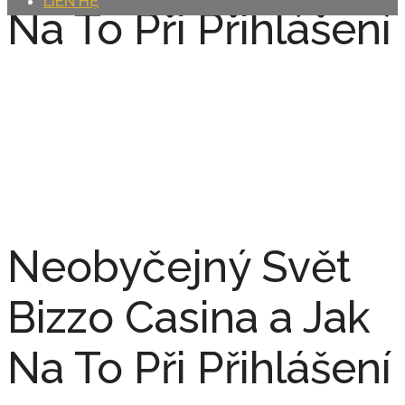
LIÊN HỆ
Na To Při Přihlášení
Neobyčejný Svět
Bizzo Casina a Jak
Na To Při Přihlášení