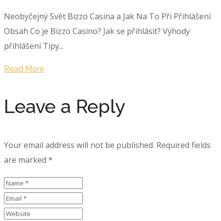
Neobyčejný Svět Bizzo Casina a Jak Na To Při Přihlášení
Obsah Co je Bizzo Casino? Jak se přihlásit? Výhody
přihlášení Tipy...
Read More
Leave a Reply
Your email address will not be published.
Required fields
are marked
*