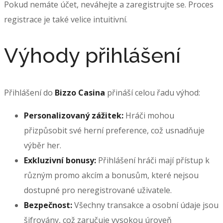
Pokud nemáte účet, neváhejte a zaregistrujte se. Proces
registrace je také velice intuitivní.
Výhody přihlášení
Přihlášení do
Bizzo Casina
přináší celou řadu výhod:
Personalizovaný zážitek:
Hráči mohou
přizpůsobit své herní preference, což usnadňuje
výběr her.
Exkluzivní bonusy:
Přihlášení hráči mají přístup k
různým promo akcím a bonusům, které nejsou
dostupné pro neregistrované uživatele.
Bezpečnost:
Všechny transakce a osobní údaje jsou
šifrovány, což zaručuje vysokou úroveň