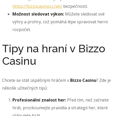
https://bizzocasinocz.net/
bezpečnosti.
Možnost sledovat výkon:
Můžete sledovat své
výhry a prohry, což pomáhá lépe spravovat herní
rozpočet.
Tipy na hraní v Bizzo
Casinu
Chcete se stát úspěšným hráčem v
Bizzo Casinu
? Zde je
několik užitečných tipů:
Profesionální znalost her:
Před tím, než začnete
hrát, prozkoumejte pravidla a strategii her, které
plánujete hrát.