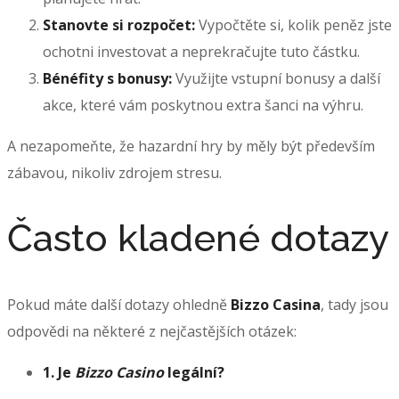
Stanovte si rozpočet:
Vypočtěte si, kolik peněz jste
ochotni investovat a neprekračujte tuto částku.
Bénéfity s bonusy:
Využijte vstupní bonusy a další
akce, které vám poskytnou extra šanci na výhru.
A nezapomeňte, že hazardní hry by měly být především
zábavou, nikoliv zdrojem stresu.
Často kladené dotazy
Pokud máte další dotazy ohledně
Bizzo Casina
, tady jsou
odpovědi na některé z nejčastějších otázek:
1. Je
Bizzo Casino
legální?