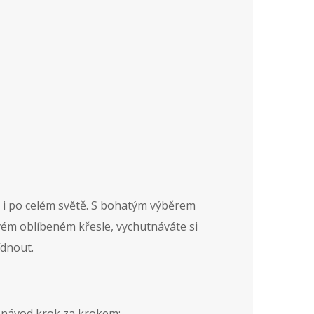
e i po celém světě. S bohatým výběrem
svém oblíbeném křesle, vychutnáváte si
dnout.
je návod krok za krokem: