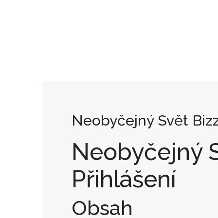
Neobyčejný Svět Bizzo
Neobyčejný Sv
Přihlášení
Obsah