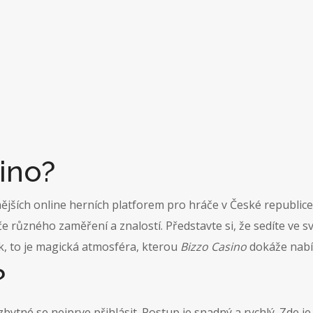
ino?
ějších online herních platforem pro hráče v České republic
če různého zaměření a znalostí. Představte si, že sedíte ve 
k, to je magická atmosféra, kterou
Bizzo Casino
dokáže nabí
?
zbytné se nejprve přihlásit. Postup je snadný a rychlý. Zde 