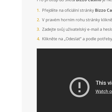
Přejděte na oficiální stránky
Bizzo Ca
V pravém horním rohu stránky klikněte
Zadejte svůj uživatelský e-mail a hesl
Klikněte na „Odeslat“ a podle potřeby