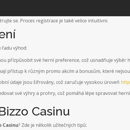
jte se. Proces registrace je také velice intuitivní.
ení
u řadu výhod:
u přizpůsobit své herní preference, což usnadňuje výběr h
mají přístup k různým promo akcím a bonusům, které nejsou
bní údaje jsou šifrovány, což zaručuje vysokou úroveň
http
dovat své výhry a prohry, což pomáhá lépe spravovat herní
 Bizzo Casinu
o Casinu
? Zde je několik užitečných tipů: