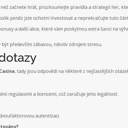
 než začnete hrát, prozkoumejte pravidla a strategii her, kte
kolik peněz jste ochotni investovat a neprekračujte tuto čás
bonusy a další akce, které vám poskytnou extra šanci na výhr
 být především zábavou, nikoliv zdrojem stresu.
dotazy
 Casina
, tady jsou odpovědi na některé z nejčastějších otáze
ími regulacemi a licencemi, což zaručuje jeho legálnost.
 dvoufaktorovou autentizaci.
ptovány?