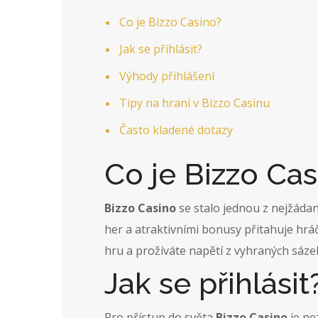
Co je Bizzo Casino?
Jak se přihlásit?
Výhody přihlášení
Tipy na hraní v Bizzo Casinu
Často kladené dotazy
Co je Bizzo Cas
Bizzo Casino
se stalo jednou z nejžádan
her a atraktivními bonusy přitahuje hrá
hru a prožíváte napětí z vyhraných sáze
Jak se přihlásit
Pro přístup do světa
Bizzo Casino
je ne