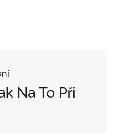
ení
ak Na To Při