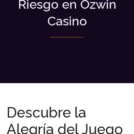
Riesgo en Ozwin
Casino
Descubre la
Alegría del Juego