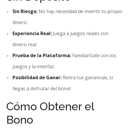
Sin Riesgo:
No hay necesidad de invertir tu propio
dinero.
Experiencia Real:
Juega a juegos reales con
dinero real.
Prueba de la Plataforma:
Familiarízate con los
juegos y la interfaz.
Posibilidad de Ganar:
Retira tus ganancias, si
llegas a disfrutar del bono!
Cómo Obtener el
Bono