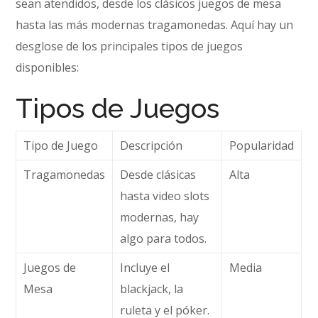
sean atendidos, desde los clásicos juegos de mesa
hasta las más modernas tragamonedas. Aquí hay un
desglose de los principales tipos de juegos
disponibles:
Tipos de Juegos
Tipo de Juego
Descripción
Popularidad
Tragamonedas
Desde clásicas
Alta
hasta video slots
modernas, hay
algo para todos.
Juegos de
Incluye el
Media
Mesa
blackjack, la
ruleta y el póker.