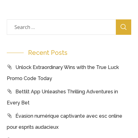
Recent Posts
Unlock Extraordinary Wins with the True Luck
Promo Code Today
Bettilt App Unleashes Thrilling Adventures in
Every Bet
Évasion numérique captivante avec esc online
pour esprits audacieux