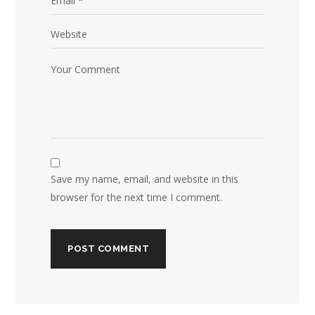
Save my name, email, and website in this
browser for the next time I comment.