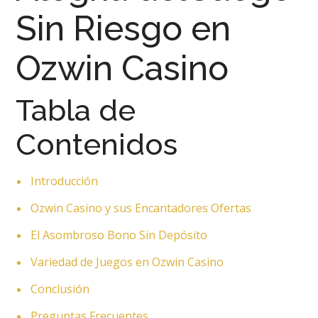
Sin Riesgo en
Ozwin Casino
Tabla de
Contenidos
Introducción
Ozwin Casino y sus Encantadores Ofertas
El Asombroso Bono Sin Depósito
Variedad de Juegos en Ozwin Casino
Conclusión
Preguntas Frecuentes