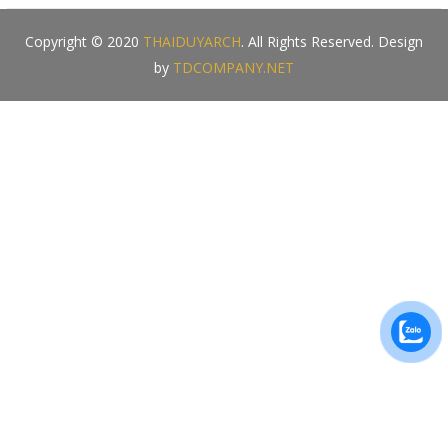
Copyright © 2020
THAIDUYARCH
. All Rights Reserved. Design
by
TDCOMPANY.NET