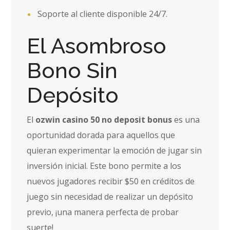
Soporte al cliente disponible 24/7.
El Asombroso
Bono Sin
Depósito
El
ozwin casino 50 no deposit bonus
es una
oportunidad dorada para aquellos que
quieran experimentar la emoción de jugar sin
inversión inicial. Este bono permite a los
nuevos jugadores recibir $50 en créditos de
juego sin necesidad de realizar un depósito
previo, ¡una manera perfecta de probar
suerte!