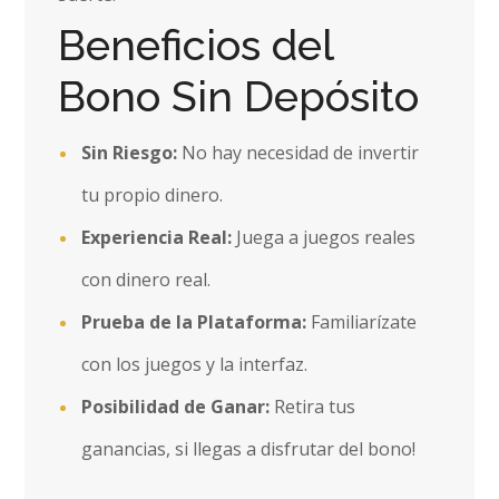
Beneficios del
Bono Sin Depósito
Sin Riesgo:
No hay necesidad de invertir
tu propio dinero.
Experiencia Real:
Juega a juegos reales
con dinero real.
Prueba de la Plataforma:
Familiarízate
con los juegos y la interfaz.
Posibilidad de Ganar:
Retira tus
ganancias, si llegas a disfrutar del bono!