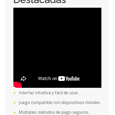
Interfaz intuitiva y fácil de usar.
Juego compatible con dispositivos móviles.
Múltiples métodos de pago seguros.