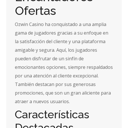
Ofertas
Ozwin Casino ha conquistado a una amplia
gama de jugadores gracias a su enfoque en
la satisfacción del cliente y una plataforma
amigable y segura. Aquí, los jugadores
pueden disfrutar de un sinfín de
emocionantes opciones, siempre respaldados
por una atención al cliente excepcional.
También destacan por sus generosas
promociones, que son un gran aliciente para
atraer a nuevos usuarios.
Características
Destacadas