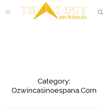
Ozwincasinoespana.co
Category:
Ozwincasinoespana.com