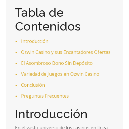
Tabla de
Contenidos
Introducción
Ozwin Casino y sus Encantadores Ofertas
El Asombroso Bono Sin Depósito
Variedad de Juegos en Ozwin Casino
Conclusión
Preguntas Frecuentes
Introducción
En el vasto universo de los casinos en línea,