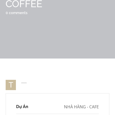
COFFEE
0 comments
.......
T
NHÀ HÀNG - CAFE
Dự Án