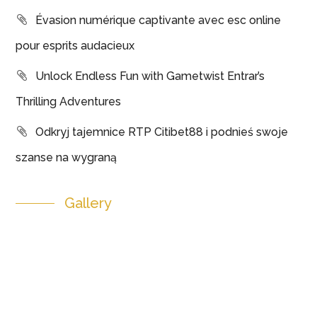
Évasion numérique captivante avec esc online
pour esprits audacieux
Unlock Endless Fun with Gametwist Entrar’s
Thrilling Adventures
Odkryj tajemnice RTP Citibet88 i podnieś swoje
szanse na wygraną
Gallery