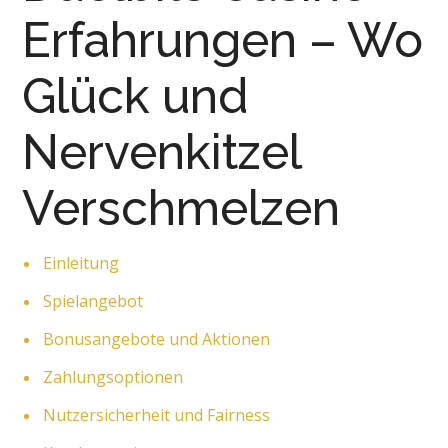
Erfahrungen – Wo
Glück und
Nervenkitzel
Verschmelzen
Einleitung
Spielangebot
Bonusangebote und Aktionen
Zahlungsoptionen
Nutzersicherheit und Fairness