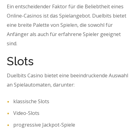
Ein entscheidender Faktor für die Beliebtheit eines
Online-Casinos ist das Spielangebot. Duelbits bietet
eine breite Palette von Spielen, die sowohl für
Anfänger als auch für erfahrene Spieler geeignet
sind.
Slots
Duelbits Casino bietet eine beeindruckende Auswahl
an Spielautomaten, darunter:
klassische Slots
Video-Slots
progressive Jackpot-Spiele