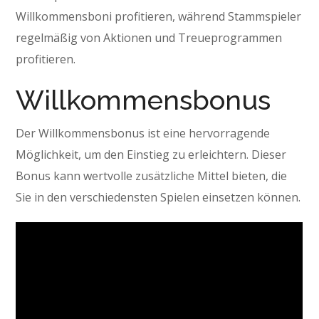
Willkommensboni profitieren, während Stammspieler
regelmäßig von Aktionen und Treueprogrammen
profitieren.
Willkommensbonus
Der Willkommensbonus ist eine hervorragende
Möglichkeit, um den Einstieg zu erleichtern. Dieser
Bonus kann wertvolle zusätzliche Mittel bieten, die
Sie in den verschiedensten Spielen einsetzen können.