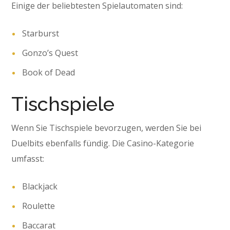
Einige der beliebtesten Spielautomaten sind:
Starburst
Gonzo’s Quest
Book of Dead
Tischspiele
Wenn Sie Tischspiele bevorzugen, werden Sie bei
Duelbits ebenfalls fündig. Die Casino-Kategorie
umfasst:
Blackjack
Roulette
Baccarat