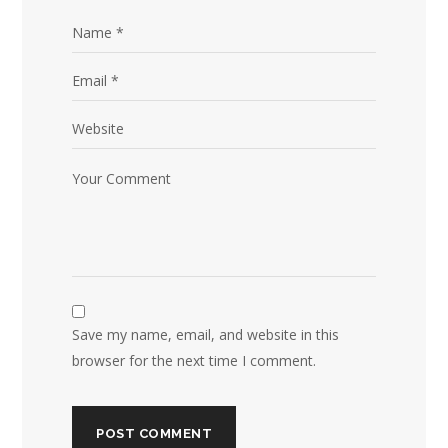
Save my name, email, and website in this
browser for the next time I comment.