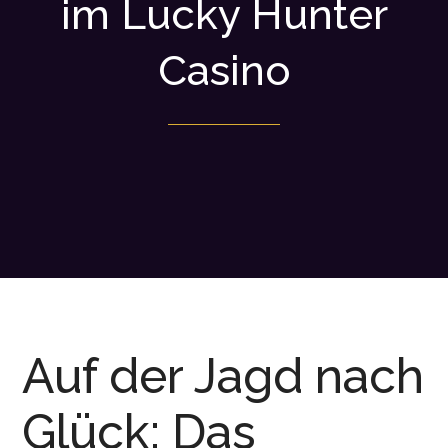
im Lucky Hunter
Casino
Auf der Jagd nach
Glück: Das