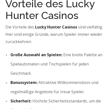
Vorteile des Lucky
Hunter Casinos
Die Vorteile des
Lucky Hunter Casinos
sind vielfältig.
Hier sind einige Gründe, warum Spieler immer wieder
zurückkehren:
Große Auswahl an Spielen:
Eine breite Palette an
Spielautomaten und Tischspielen für jeden
Geschmack.
Bonussystem:
Attraktive Willkommensboni und
regelmäßige Angebote für treue Spieler.
Sicherheit:
Höchste Sicherheitsstandards, um die