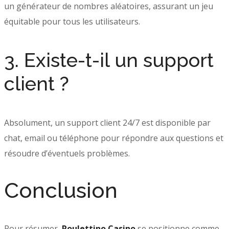
un générateur de nombres aléatoires, assurant un jeu
équitable pour tous les utilisateurs.
3. Existe-t-il un support
client ?
Absolument, un support client 24/7 est disponible par
chat, email ou téléphone pour répondre aux questions et
résoudre d’éventuels problèmes.
Conclusion
Pour résumer,
Roulettino Casino
se positionne comme