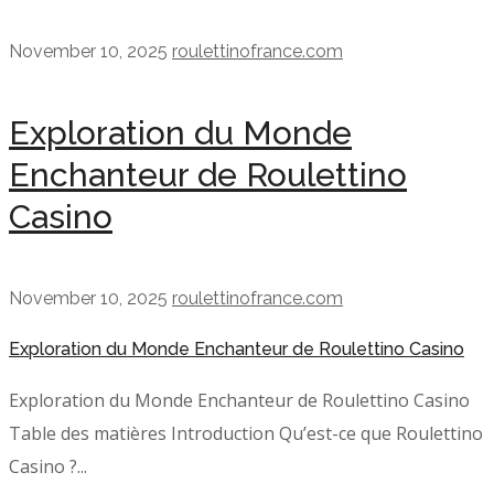
November 10, 2025
roulettinofrance.com
Exploration du Monde
Enchanteur de Roulettino
Casino
November 10, 2025
roulettinofrance.com
Exploration du Monde Enchanteur de Roulettino Casino
Exploration du Monde Enchanteur de Roulettino Casino
Table des matières Introduction Qu’est-ce que Roulettino
Casino ?...