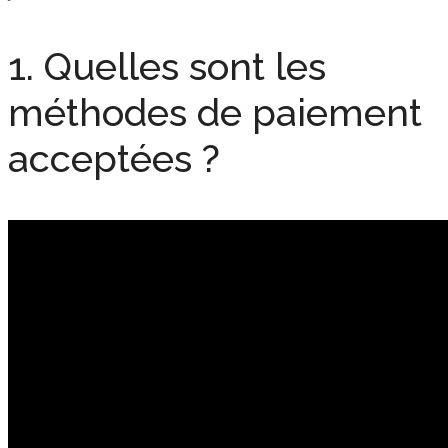
1. Quelles sont les
méthodes de paiement
acceptées ?