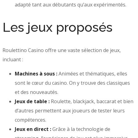
adapté tant aux débutants qu’aux expérimentés.
Les jeux proposés
Roulettino Casino offre une vaste sélection de jeux,
incluant :
Machines à sous :
Animées et thématiques, elles
sont le cœur du casino. On y trouve des classiques
et des nouveautés.
Jeux de table :
Roulette, blackjack, baccarat et bien
d’autres permettent aux joueurs de tester leurs
compétences.
Jeux en direct :
Grâce à la technologie de