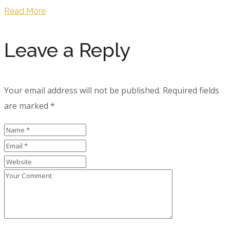
Read More
Leave a Reply
Your email address will not be published.
Required fields
are marked
*