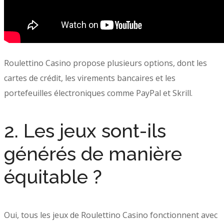
Roulettino Casino propose plusieurs options, dont les
cartes de crédit, les virements bancaires et les
portefeuilles électroniques comme PayPal et Skrill.
2. Les jeux sont-ils
générés de manière
équitable ?
Oui, tous les jeux de Roulettino Casino fonctionnent avec