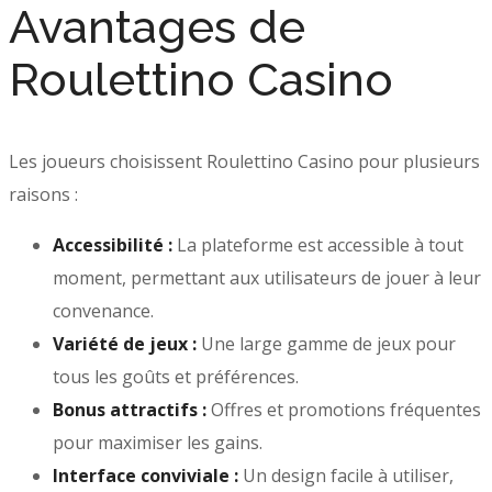
Avantages de
Roulettino Casino
Les joueurs choisissent Roulettino Casino pour plusieurs
raisons :
Accessibilité :
La plateforme est accessible à tout
moment, permettant aux utilisateurs de jouer à leur
convenance.
Variété de jeux :
Une large gamme de jeux pour
tous les goûts et préférences.
Bonus attractifs :
Offres et promotions fréquentes
pour maximiser les gains.
Interface conviviale :
Un design facile à utiliser,