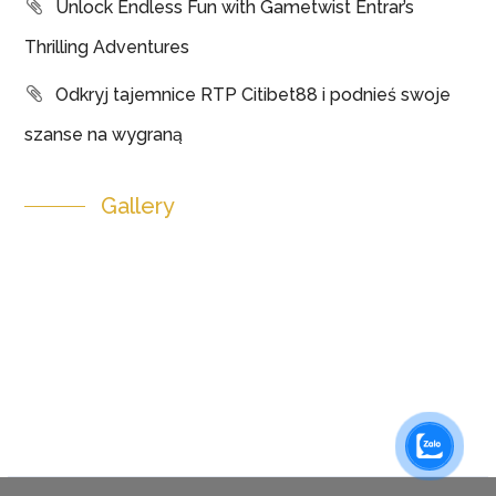
Unlock Endless Fun with Gametwist Entrar’s
Thrilling Adventures
Odkryj tajemnice RTP Citibet88 i podnieś swoje
szanse na wygraną
Gallery