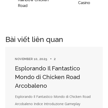
Casino
Road
Bài viết liên quan
NOVEMBER 10, 2025
2
Esplorando Il Fantastico
Mondo di Chicken Road
Arcobaleno
Esplorando Il Fantastico Mondo di Chicken Road
Arcobaleno Indice Introduzione Gameplay