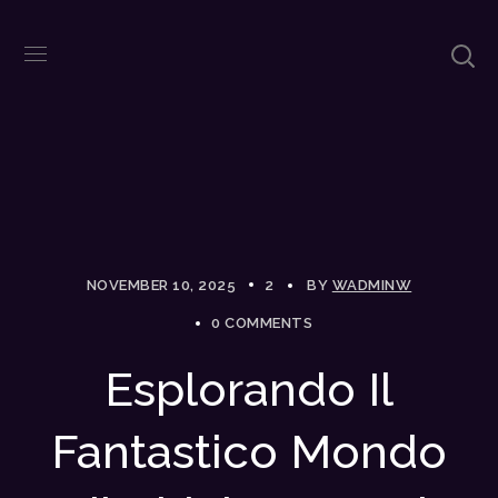
NOVEMBER 10, 2025
2
BY
WADMINW
0 COMMENTS
Esplorando Il
Fantastico Mondo