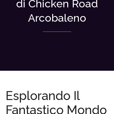
di Chicken Road
Arcobaleno
Esplorando Il
Fantastico Mondo