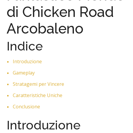
di Chicken Road
Arcobaleno
Indice
Introduzione
Gameplay
Stratagemi per Vincere
Caratteristiche Uniche
Conclusione
Introduzione