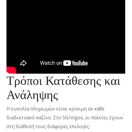
Τρόποι Κατάθεσης και
Ανάληψης
Η ευκολία πληρωμών είναι κρίσιμη σε κάθε
διαδικτυακό καζίνο. Στο 5Gringos, οι παίκτες έχουν
στη διάθεσή τους διάφορες επιλογές: