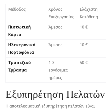
Μέθοδος
Χρόνος
Ελάχιστη
Επεξεργασίας
Κατάθεση
Πιστωτική
Άμεσος
10 €
Κάρτα
Ηλεκτρονικά
Άμεσος
10 €
Πορτοφόλια
Τραπεζικό
1-3
50 €
Έμβασμα
εργάσιμες
ημέρες
Εξυπηρέτηση Πελατών
Η αποτελεσματική εξυπηρέτηση πελατών είναι