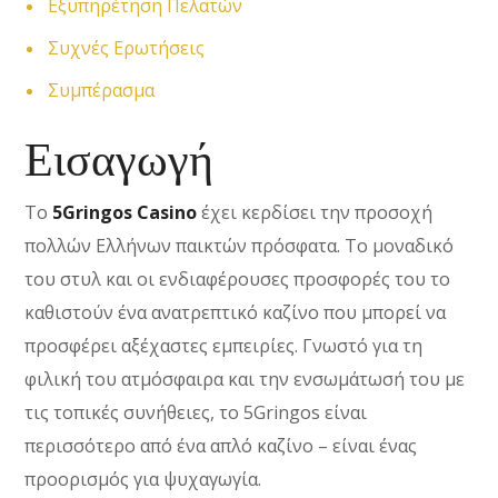
Εξυπηρέτηση Πελατών
Συχνές Ερωτήσεις
Συμπέρασμα
Εισαγωγή
Το
5Gringos Casino
έχει κερδίσει την προσοχή
πολλών Ελλήνων παικτών πρόσφατα. Το μοναδικό
του στυλ και οι ενδιαφέρουσες προσφορές του το
καθιστούν ένα ανατρεπτικό καζίνο που μπορεί να
προσφέρει αξέχαστες εμπειρίες. Γνωστό για τη
φιλική του ατμόσφαιρα και την ενσωμάτωσή του με
τις τοπικές συνήθειες, το 5Gringos είναι
περισσότερο από ένα απλό καζίνο – είναι ένας
προορισμός για ψυχαγωγία.