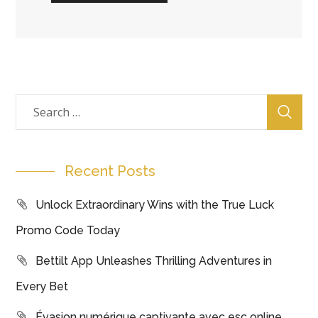
Recent Posts
Unlock Extraordinary Wins with the True Luck
Promo Code Today
Bettilt App Unleashes Thrilling Adventures in
Every Bet
Évasion numérique captivante avec esc online