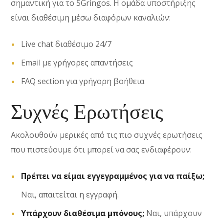
σημαντική για το 5Gringos. Η ομάδα υποστήριξης
είναι διαθέσιμη μέσω διαφόρων καναλιών:
Live chat διαθέσιμο 24/7
Email με γρήγορες απαντήσεις
FAQ section για γρήγορη βοήθεια
Συχνές Ερωτήσεις
Ακολουθούν μερικές από τις πιο συχνές ερωτήσεις
που πιστεύουμε ότι μπορεί να σας ενδιαφέρουν:
Πρέπει να είμαι εγγεγραμμένος για να παίξω;
Ναι, απαιτείται η εγγραφή.
Υπάρχουν διαθέσιμα μπόνους;
Ναι, υπάρχουν