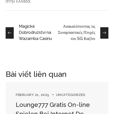
στην Ελλάδα.
Magické
Ανακαλύπτοντας τις
Dobrodružství na
Συναρπαστικές Πτυχές
Wazamba Casinu
του SG Καζίνο
Bài viết liên quan
FEBRUARY 21, 2025
UNCATEGORIZED
Lounge777 Gratis On-line
Spielen Bei Internet De