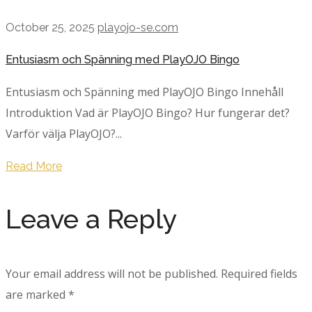
October 25, 2025
playojo-se.com
Entusiasm och Spänning med PlayOJO Bingo
Entusiasm och Spänning med PlayOJO Bingo Innehåll
Introduktion Vad är PlayOJO Bingo? Hur fungerar det?
Varför välja PlayOJO?...
Read More
Leave a Reply
Your email address will not be published.
Required fields
are marked
*