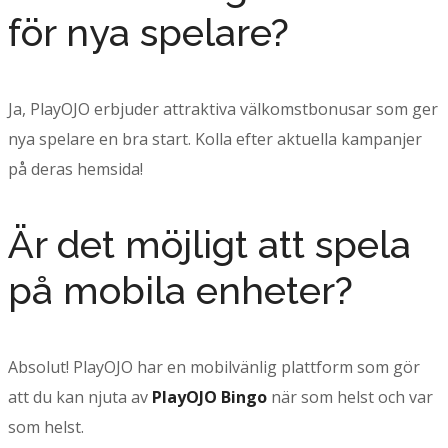
för nya spelare?
Ja, PlayOJO erbjuder attraktiva välkomstbonusar som ger
nya spelare en bra start. Kolla efter aktuella kampanjer
på deras hemsida!
Är det möjligt att spela
på mobila enheter?
Absolut! PlayOJO har en mobilvänlig plattform som gör
att du kan njuta av
PlayOJO Bingo
när som helst och var
som helst.