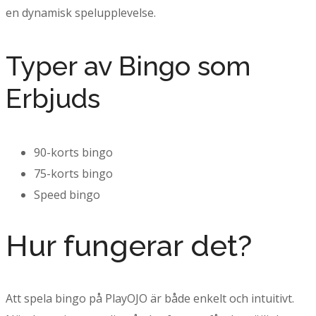
en dynamisk spelupplevelse.
Typer av Bingo som
Erbjuds
90-korts bingo
75-korts bingo
Speed bingo
Hur fungerar det?
Att spela bingo på PlayOJO är både enkelt och intuitivt.