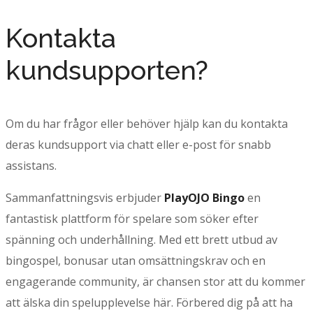
Kontakta
kundsupporten?
Om du har frågor eller behöver hjälp kan du kontakta
deras kundsupport via chatt eller e-post för snabb
assistans.
Sammanfattningsvis erbjuder
PlayOJO Bingo
en
fantastisk plattform för spelare som söker efter
spänning och underhållning. Med ett brett utbud av
bingospel, bonusar utan omsättningskrav och en
engagerande community, är chansen stor att du kommer
att älska din spelupplevelse här. Förbered dig på att ha