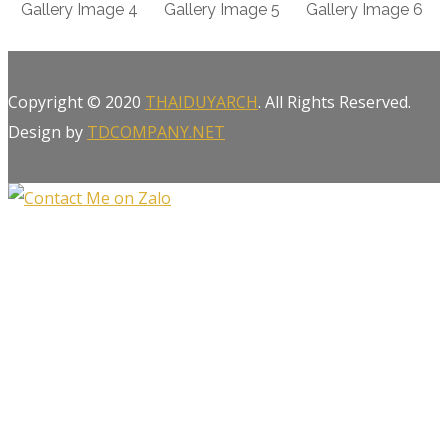
Gallery Image 4
Gallery Image 5
Gallery Image 6
Copyright © 2020
THAIDUYARCH
. All Rights Reserved.
Design by
TDCOMPANY.NET