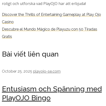
roligt och utforska vad PlayOJO har att erbjuda!
Discover the Thrills of Entertaining Gameplay at Play Ojo
Casino
Descubre el Mundo Mágico de Playuzu con 50 Tiradas
Gratis
Bài viết liên quan
October 25, 2025
playojo-se.com
Entusiasm och Spänning med
PlayOJO Bingo