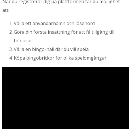
När du registrerar dig på plattformen får du möjlighet
att:
Välja ett användarnamn och lösenord.
Göra din första insättning för att få tillgång till
bonusar.
Välja en bingo-hall där du vill spela.
Köpa bingobrickor för olika spelomgångar.