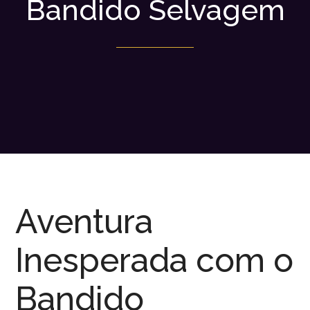
Bandido Selvagem
Aventura
Inesperada com o
Bandido