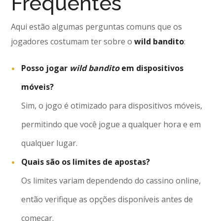
Frequentes
Aqui estão algumas perguntas comuns que os
jogadores costumam ter sobre o
wild bandito
:
Posso jogar
wild bandito
em dispositivos
móveis?
Sim, o jogo é otimizado para dispositivos móveis,
permitindo que você jogue a qualquer hora e em
qualquer lugar.
Quais são os limites de apostas?
Os limites variam dependendo do cassino online,
então verifique as opções disponíveis antes de
começar.