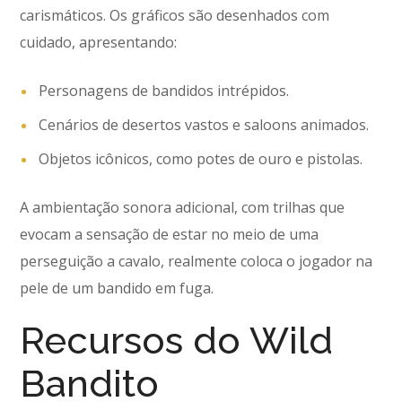
carismáticos. Os gráficos são desenhados com
cuidado, apresentando:
Personagens de bandidos intrépidos.
Cenários de desertos vastos e saloons animados.
Objetos icônicos, como potes de ouro e pistolas.
A ambientação sonora adicional, com trilhas que
evocam a sensação de estar no meio de uma
perseguição a cavalo, realmente coloca o jogador na
pele de um bandido em fuga.
Recursos do Wild
Bandito