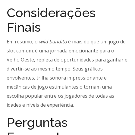
Considerações
Finais
Em resumo, o
wild bandito
é mais do que um jogo de
slot comum; é uma jornada emocionante para o
Velho Oeste, repleta de oportunidades para ganhar e
divertir-se ao mesmo tempo. Seus gráficos
envolventes, trilha sonora impressionante e
mecânicas de jogo estimulantes o tornam uma
escolha popular entre os jogadores de todas as
idades e níveis de experiência.
Perguntas