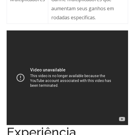
aumentam seus ganhos em
rodadas específicas.
Experiência