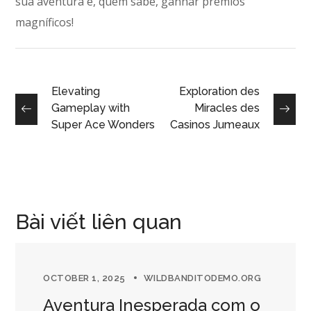
sua aventura e, quem sabe, ganhar prêmios
magníficos!
Elevating
Exploration des
Gameplay with
Miracles des
Super Ace Wonders
Casinos Jumeaux
Bài viết liên quan
OCTOBER 1, 2025
WILDBANDITODEMO.ORG
Aventura Inesperada com o