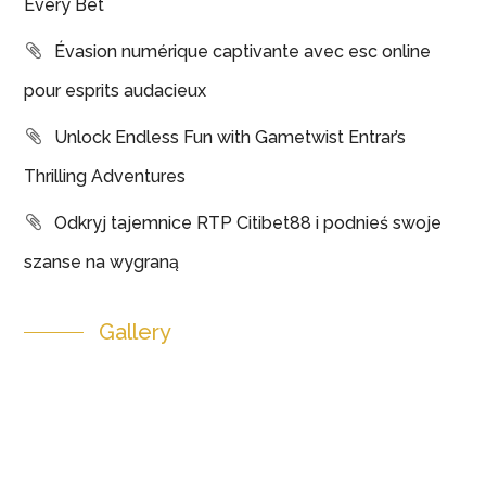
Every Bet
Évasion numérique captivante avec esc online
pour esprits audacieux
Unlock Endless Fun with Gametwist Entrar’s
Thrilling Adventures
Odkryj tajemnice RTP Citibet88 i podnieś swoje
szanse na wygraną
Gallery