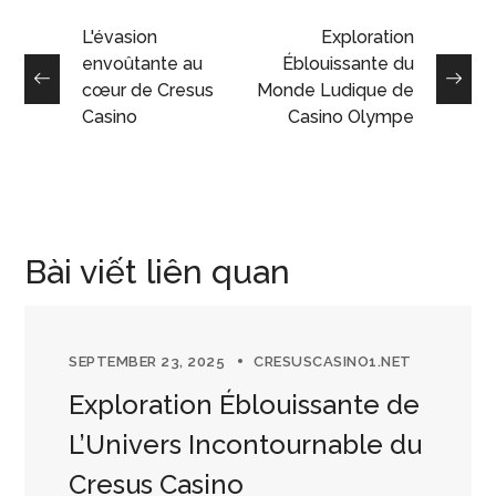
L'évasion
Exploration
envoûtante au
Éblouissante du
cœur de Cresus
Monde Ludique de
Casino
Casino Olympe
Bài viết liên quan
SEPTEMBER 23, 2025
CRESUSCASINO1.NET
Exploration Éblouissante de
L’Univers Incontournable du
Cresus Casino