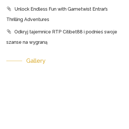
Unlock Endless Fun with Gametwist Entrar’s
Thrilling Adventures
Odkryj tajemnice RTP Citibet88 i podnieś swoje
szanse na wygraną
Gallery