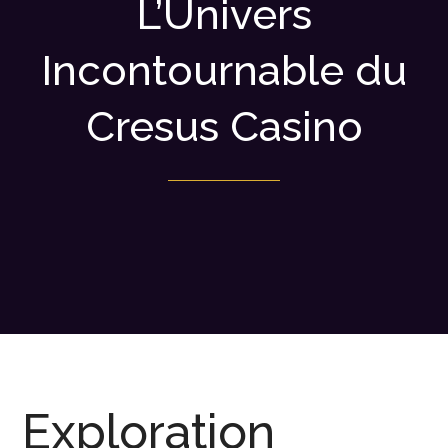
L’Univers
Incontournable du
Cresus Casino
Exploration