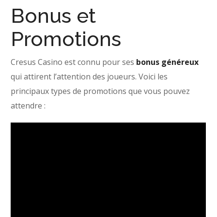
Bonus et
Promotions
Cresus Casino est connu pour ses
bonus généreux
qui attirent l’attention des joueurs. Voici les
principaux types de promotions que vous pouvez
attendre :