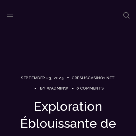
SEPTEMBER 23, 2025
CRESUSCASINO1.NET
BY
WADMINW
0 COMMENTS
Exploration
Éblouissante de