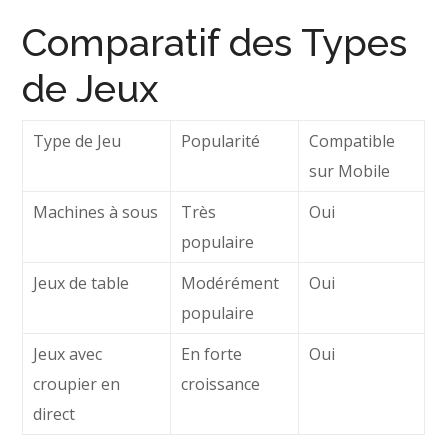
Comparatif des Types
de Jeux
Type de Jeu
Popularité
Compatible
sur Mobile
Machines à sous
Très
Oui
populaire
Jeux de table
Modérément
Oui
populaire
Jeux avec
En forte
Oui
croupier en
croissance
direct