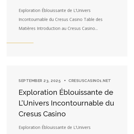
Exploration Éblouissante de L’Univers
Incontournable du Cresus Casino Table des
Matières Introduction au Cresus Casino...
SEPTEMBER 23, 2025
CRESUSCASINO1.NET
Exploration Éblouissante de
L’Univers Incontournable du
Cresus Casino
Exploration Éblouissante de L’Univers