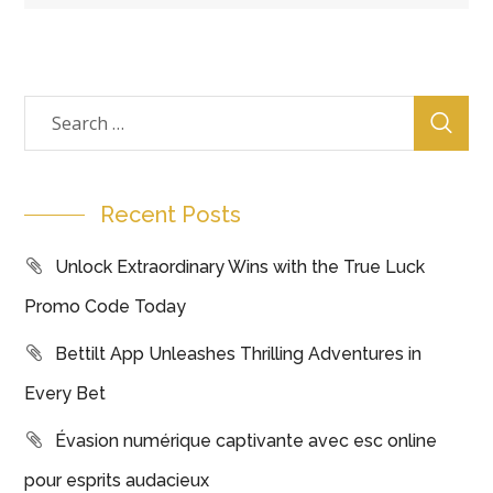
Recent Posts
Unlock Extraordinary Wins with the True Luck
Promo Code Today
Bettilt App Unleashes Thrilling Adventures in
Every Bet
Évasion numérique captivante avec esc online
pour esprits audacieux