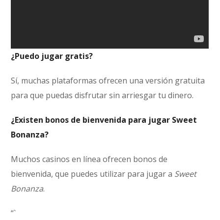
¿Puedo jugar gratis?
Sí, muchas plataformas ofrecen una versión gratuita
para que puedas disfrutar sin arriesgar tu dinero.
¿Existen bonos de bienvenida para jugar Sweet
Bonanza?
Muchos casinos en línea ofrecen bonos de
bienvenida, que puedes utilizar para jugar a
Sweet
Bonanza
.
“`