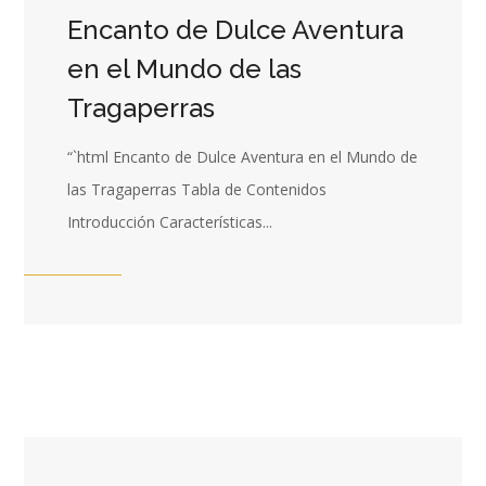
Encanto de Dulce Aventura
en el Mundo de las
Tragaperras
“`html Encanto de Dulce Aventura en el Mundo de
las Tragaperras Tabla de Contenidos
Introducción Características...