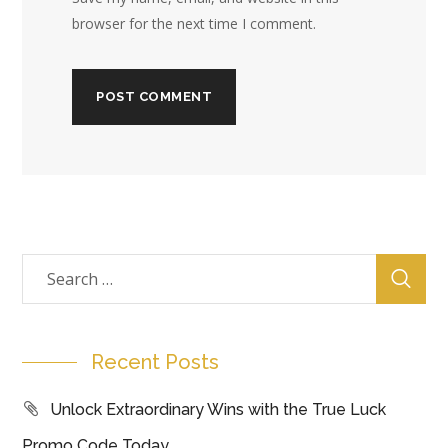
browser for the next time I comment.
Recent Posts
Unlock Extraordinary Wins with the True Luck
Promo Code Today