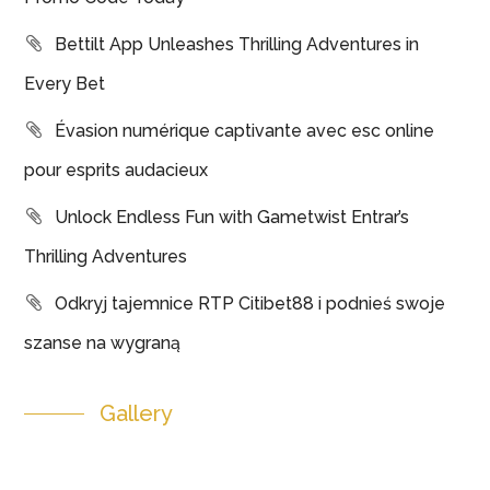
Bettilt App Unleashes Thrilling Adventures in
Every Bet
Évasion numérique captivante avec esc online
pour esprits audacieux
Unlock Endless Fun with Gametwist Entrar’s
Thrilling Adventures
Odkryj tajemnice RTP Citibet88 i podnieś swoje
szanse na wygraną
Gallery