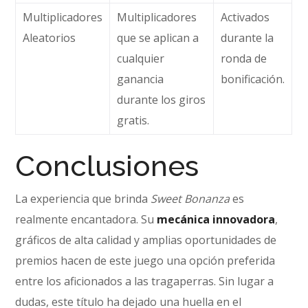
Multiplicadores
Multiplicadores
Activados
Aleatorios
que se aplican a
durante la
cualquier
ronda de
ganancia
bonificación.
durante los giros
gratis.
Conclusiones
La experiencia que brinda
Sweet Bonanza
es
realmente encantadora. Su
mecánica innovadora
,
gráficos de alta calidad y amplias oportunidades de
premios hacen de este juego una opción preferida
entre los aficionados a las tragaperras. Sin lugar a
dudas, este título ha dejado una huella en el