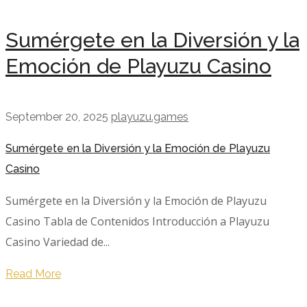
Sumérgete en la Diversión y la
Emoción de Playuzu Casino
September 20, 2025
playuzu.games
Sumérgete en la Diversión y la Emoción de Playuzu
Casino
Sumérgete en la Diversión y la Emoción de Playuzu
Casino Tabla de Contenidos Introducción a Playuzu
Casino Variedad de...
Read More