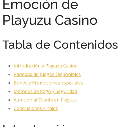
Emoción de
Playuzu Casino
Tabla de Contenidos
Introducción a Playuzu Casino
Variedad de Juegos Disponibles
Bonos y Promociones Especiales
Métodos de Pago y Seguridad
Atención al Cliente en Playuzu
Conclusiones Finales