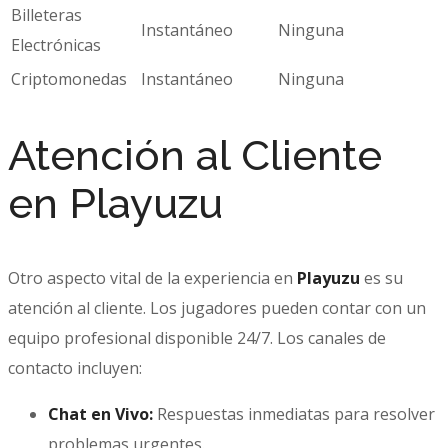
Billeteras
Instantáneo
Ninguna
Electrónicas
Criptomonedas
Instantáneo
Ninguna
Atención al Cliente
en Playuzu
Otro aspecto vital de la experiencia en
Playuzu
es su
atención al cliente. Los jugadores pueden contar con un
equipo profesional disponible 24/7. Los canales de
contacto incluyen:
Chat en Vivo:
Respuestas inmediatas para resolver
problemas urgentes.