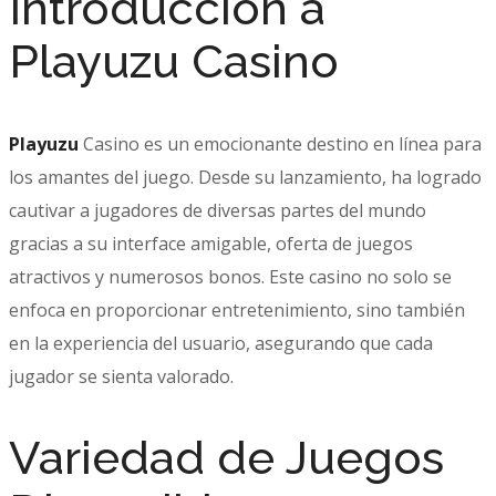
Introducción a
Playuzu Casino
Playuzu
Casino es un emocionante destino en línea para
los amantes del juego. Desde su lanzamiento, ha logrado
cautivar a jugadores de diversas partes del mundo
gracias a su interface amigable, oferta de juegos
atractivos y numerosos bonos. Este casino no solo se
enfoca en proporcionar entretenimiento, sino también
en la experiencia del usuario, asegurando que cada
jugador se sienta valorado.
Variedad de Juegos