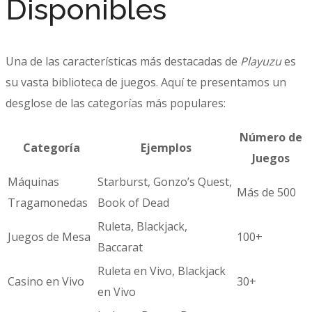
Disponibles
Una de las características más destacadas de
Playuzu
es
su vasta biblioteca de juegos. Aquí te presentamos un
desglose de las categorías más populares:
Número de
Categoría
Ejemplos
Juegos
Máquinas
Starburst, Gonzo’s Quest,
Más de 500
Tragamonedas
Book of Dead
Ruleta, Blackjack,
Juegos de Mesa
100+
Baccarat
Ruleta en Vivo, Blackjack
Casino en Vivo
30+
en Vivo