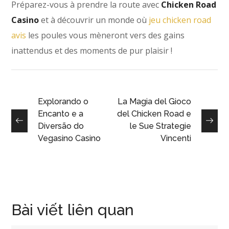
Préparez-vous à prendre la route avec
Chicken Road
Casino
et à découvrir un monde où
jeu chicken road
avis
les poules vous mèneront vers des gains
inattendus et des moments de pur plaisir !
Explorando o
La Magia del Gioco
Encanto e a
del Chicken Road e
Diversão do
le Sue Strategie
Vegasino Casino
Vincenti
Bài viết liên quan