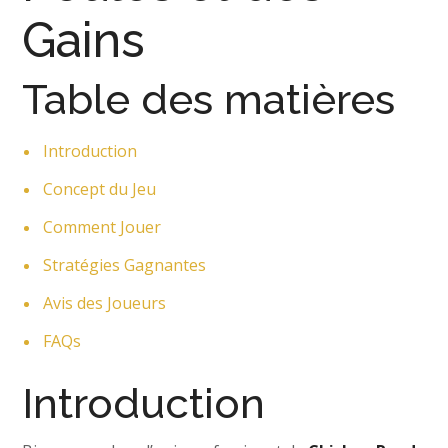
Gains
Table des matières
Introduction
Concept du Jeu
Comment Jouer
Stratégies Gagnantes
Avis des Joueurs
FAQs
Introduction