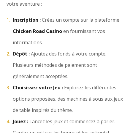
votre aventure :
Inscription :
Créez un compte sur la plateforme
Chicken Road Casino
en fournissant vos
informations.
Dépôt :
Ajoutez des fonds à votre compte.
Plusieurs méthodes de paiement sont
généralement acceptées.
Choisissez votre Jeu :
Explorez les différentes
options proposées, des machines à sous aux jeux
de table inspirés du thème.
Jouez :
Lancez les jeux et commencez à parier.
Gardez un œil sur les bonus et les jackpots!