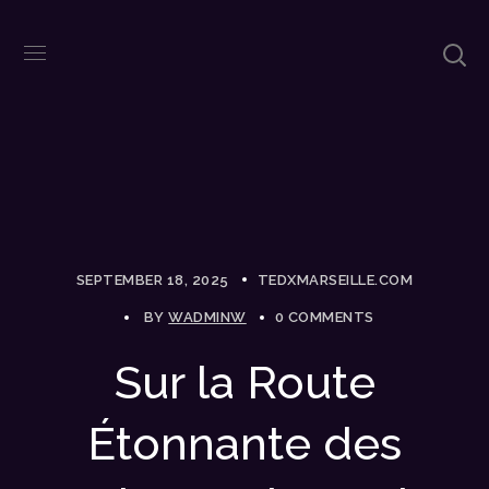
SEPTEMBER 18, 2025
TEDXMARSEILLE.COM
BY
WADMINW
0 COMMENTS
Sur la Route
Étonnante des