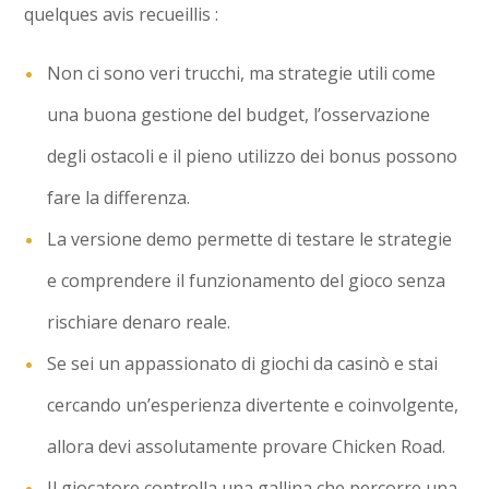
quelques avis recueillis :
Non ci sono veri trucchi, ma strategie utili come
una buona gestione del budget, l’osservazione
degli ostacoli e il pieno utilizzo dei bonus possono
fare la differenza.
La versione demo permette di testare le strategie
e comprendere il funzionamento del gioco senza
rischiare denaro reale.
Se sei un appassionato di giochi da casinò e stai
cercando un’esperienza divertente e coinvolgente,
allora devi assolutamente provare Chicken Road.
Il giocatore controlla una gallina che percorre una