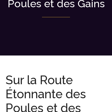
Poules et des Gains
Sur la Route
Étonnante des
Poules et des