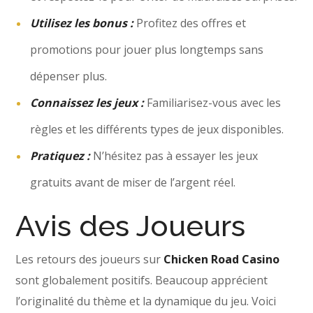
Utilisez les bonus :
Profitez des offres et
promotions pour jouer plus longtemps sans
dépenser plus.
Connaissez les jeux :
Familiarisez-vous avec les
règles et les différents types de jeux disponibles.
Pratiquez :
N’hésitez pas à essayer les jeux
gratuits avant de miser de l’argent réel.
Avis des Joueurs
Les retours des joueurs sur
Chicken Road Casino
sont globalement positifs. Beaucoup apprécient
l’originalité du thème et la dynamique du jeu. Voici