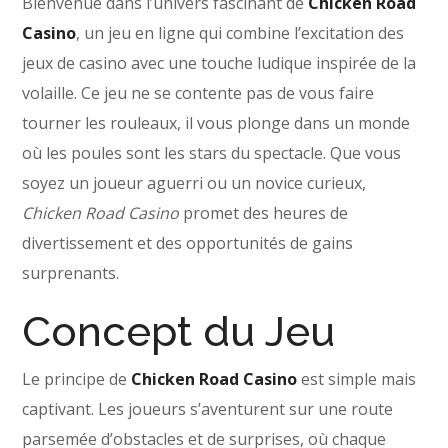
Bienvenue dans l’univers fascinant de
Chicken Road
Casino
, un jeu en ligne qui combine l’excitation des
jeux de casino avec une touche ludique inspirée de la
volaille. Ce jeu ne se contente pas de vous faire
tourner les rouleaux, il vous plonge dans un monde
où les poules sont les stars du spectacle. Que vous
soyez un joueur aguerri ou un novice curieux,
Chicken Road Casino
promet des heures de
divertissement et des opportunités de gains
surprenants.
Concept du Jeu
Le principe de
Chicken Road Casino
est simple mais
captivant. Les joueurs s’aventurent sur une route
parsemée d’obstacles et de surprises, où chaque