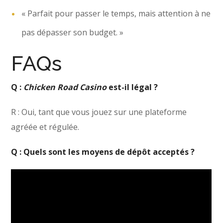
« Parfait pour passer le temps, mais attention à ne
pas dépasser son budget. »
FAQs
Q :
Chicken Road Casino
est-il légal ?
R : Oui, tant que vous jouez sur une plateforme
agréée et régulée.
Q : Quels sont les moyens de dépôt acceptés ?