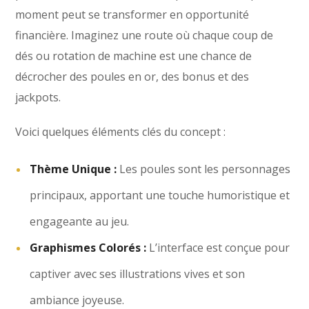
moment peut se transformer en opportunité
financière. Imaginez une route où chaque coup de
dés ou rotation de machine est une chance de
décrocher des poules en or, des bonus et des
jackpots.
Voici quelques éléments clés du concept :
Thème Unique :
Les poules sont les personnages
principaux, apportant une touche humoristique et
engageante au jeu.
Graphismes Colorés :
L’interface est conçue pour
captiver avec ses illustrations vives et son
ambiance joyeuse.