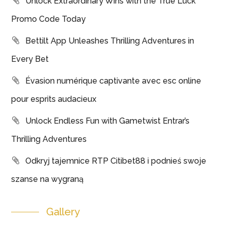
Unlock Extraordinary Wins with the True Luck
Promo Code Today
Bettilt App Unleashes Thrilling Adventures in
Every Bet
Évasion numérique captivante avec esc online
pour esprits audacieux
Unlock Endless Fun with Gametwist Entrar’s
Thrilling Adventures
Odkryj tajemnice RTP Citibet88 i podnieś swoje
szanse na wygraną
Gallery