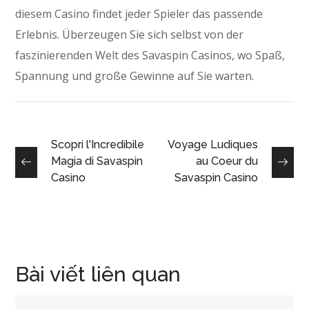
diesem Casino findet jeder Spieler das passende
Erlebnis. Überzeugen Sie sich selbst von der
faszinierenden Welt des Savaspin Casinos, wo Spaß,
Spannung und große Gewinne auf Sie warten.
Scopri l'Incredibile
Voyage Ludiques
Magia di Savaspin
au Coeur du
Casino
Savaspin Casino
Bài viết liên quan