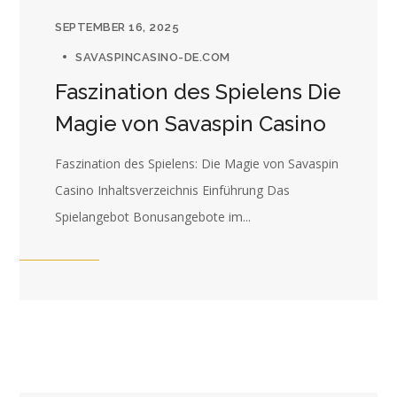
SEPTEMBER 16, 2025
SAVASPINCASINO-DE.COM
Faszination des Spielens Die
Magie von Savaspin Casino
Faszination des Spielens: Die Magie von Savaspin
Casino Inhaltsverzeichnis Einführung Das
Spielangebot Bonusangebote im...