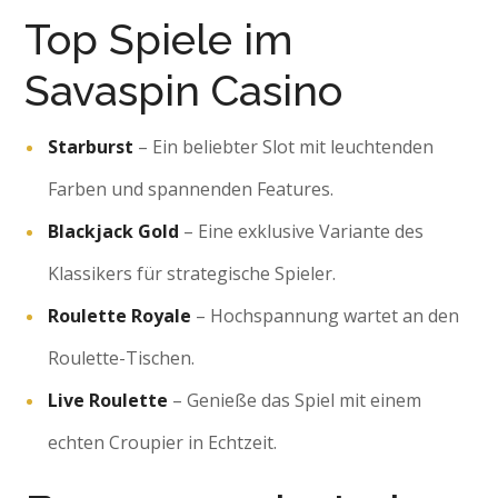
Top Spiele im
Savaspin Casino
Starburst
– Ein beliebter Slot mit leuchtenden
Farben und spannenden Features.
Blackjack Gold
– Eine exklusive Variante des
Klassikers für strategische Spieler.
Roulette Royale
– Hochspannung wartet an den
Roulette-Tischen.
Live Roulette
– Genieße das Spiel mit einem
echten Croupier in Echtzeit.