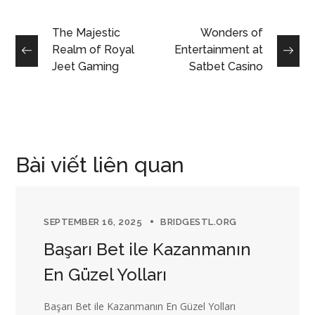
The Majestic
Wonders of
Realm of Royal
Entertainment at
Jeet Gaming
Satbet Casino
Bài viết liên quan
SEPTEMBER 16, 2025
BRIDGESTL.ORG
Başarı Bet ile Kazanmanın
En Güzel Yolları
Başarı Bet ile Kazanmanın En Güzel Yolları