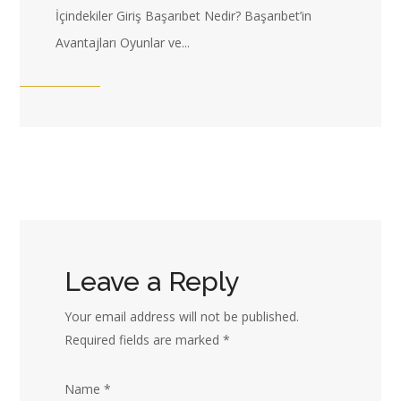
İçindekiler Giriş Başarıbet Nedir? Başarıbet’in
Avantajları Oyunlar ve...
Leave a Reply
Your email address will not be published.
Required fields are marked
*