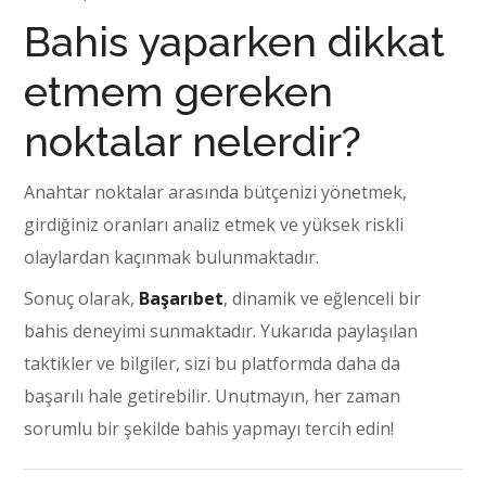
Bahis yaparken dikkat
etmem gereken
noktalar nelerdir?
Anahtar noktalar arasında bütçenizi yönetmek,
girdiğiniz oranları analiz etmek ve yüksek riskli
olaylardan kaçınmak bulunmaktadır.
Sonuç olarak,
Başarıbet
, dinamik ve eğlenceli bir
bahis deneyimi sunmaktadır. Yukarıda paylaşılan
taktikler ve bilgiler, sizi bu platformda daha da
başarılı hale getirebilir. Unutmayın, her zaman
sorumlu bir şekilde bahis yapmayı tercih edin!