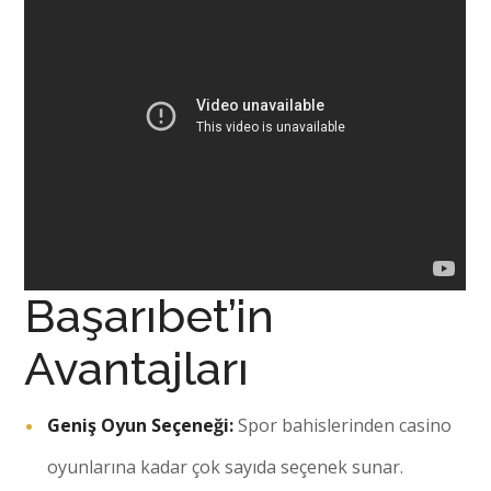
Başarıbet’in
Avantajları
Geniş Oyun Seçeneği:
Spor bahislerinden casino
oyunlarına kadar çok sayıda seçenek sunar.