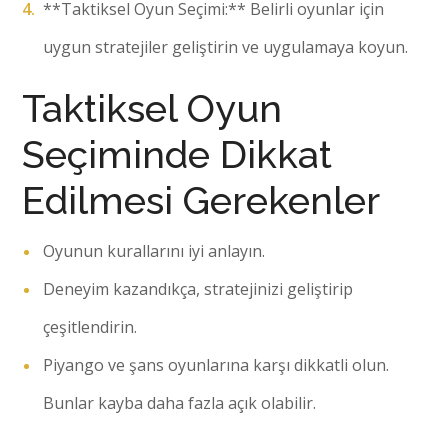
**Taktiksel Oyun Seçimi:** Belirli oyunlar için
uygun stratejiler geliştirin ve uygulamaya koyun.
Taktiksel Oyun
Seçiminde Dikkat
Edilmesi Gerekenler
Oyunun kurallarını iyi anlayın.
Deneyim kazandıkça, stratejinizi geliştirip
çeşitlendirin.
Piyango ve şans oyunlarına karşı dikkatli olun.
Bunlar kayba daha fazla açık olabilir.