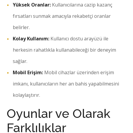
Yüksek Oranlar:
Kullanıcılarına cazip kazanç
fırsatları sunmak amacıyla rekabetçi oranlar
belirler.
Kolay Kullanım:
Kullanıcı dostu arayüzü ile
herkesin rahatlıkla kullanabileceği bir deneyim
sağlar.
Mobil Erişim:
Mobil cihazlar üzerinden erişim
imkanı, kullanıcıların her an bahis yapabilmesini
kolaylaştırır.
Oyunlar ve Olarak
Farklılıklar