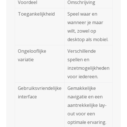
Voordeel
Omschrijving
Toegankelijkheid
Speel waar en
wanneer je maar
wilt, zowel op
desktop als mobiel.
Ongelooflijke
Verschillende
variatie
spellen en
inzetmogelijkheden
voor iedereen.
Gebruiksvriendelijke
Gemakkelijke
interface
navigatie en een
aantrekkelijke lay-
out voor een
optimale ervaring.