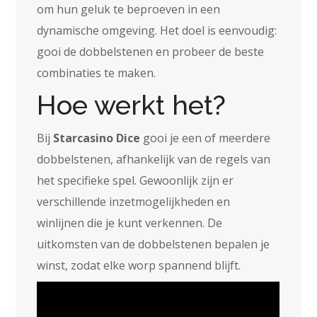
om hun geluk te beproeven in een
dynamische omgeving. Het doel is eenvoudig:
gooi de dobbelstenen en probeer de beste
combinaties te maken.
Hoe werkt het?
Bij
Starcasino Dice
gooi je een of meerdere
dobbelstenen, afhankelijk van de regels van
het specifieke spel. Gewoonlijk zijn er
verschillende inzetmogelijkheden en
winlijnen die je kunt verkennen. De
uitkomsten van de dobbelstenen bepalen je
winst, zodat elke worp spannend blijft.