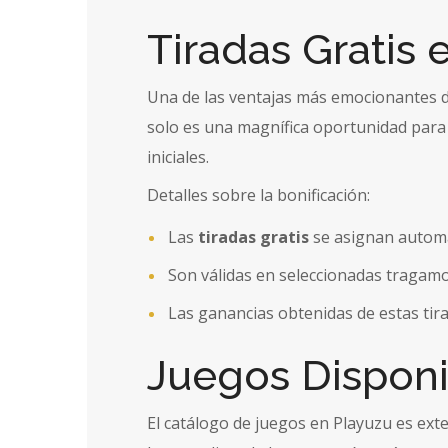
Tiradas Gratis 
Una de las ventajas más emocionantes d
solo es una magnífica oportunidad para 
iniciales.
Detalles sobre la bonificación:
Las
tiradas gratis
se asignan automá
Son válidas en seleccionadas tragamon
Las ganancias obtenidas de estas tira
Juegos Disponi
El catálogo de juegos en Playuzu es ext