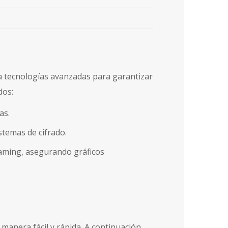
iza tecnologías avanzadas para garantizar
dos:
as.
stemas de cifrado.
aming, asegurando gráficos
anera fácil y rápida. A continuación,