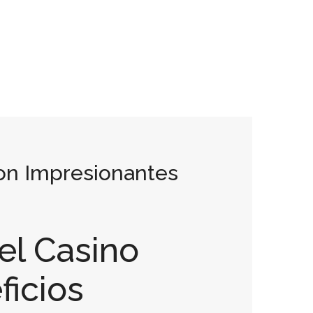
con Impresionantes
el Casino
ficios