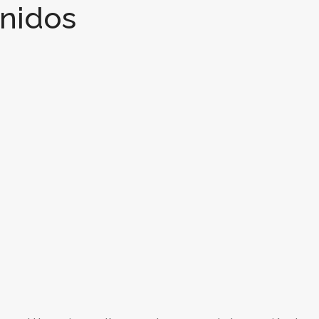
nidos