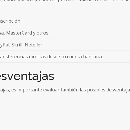
:
scripción
sa, MasterCard y otros.
yPal, Skrill, Neteller.
ansferencias directas desde tu cuenta bancaria.
esventajas
ajas, es importante evaluar también las posibles desventaj