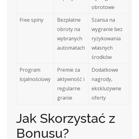
obrotowe
Free spiny
Bezpłatne
Szansa na
obroty na
wygranie bez
wybranych
ryzykowania
automatach
własnych
środków
Program
Premie za
Dodatkowe
lojalnościowy
aktywność i
nagrody,
regularne
ekskluzywne
granie
oferty
Jak Skorzystać z
Bonusu?