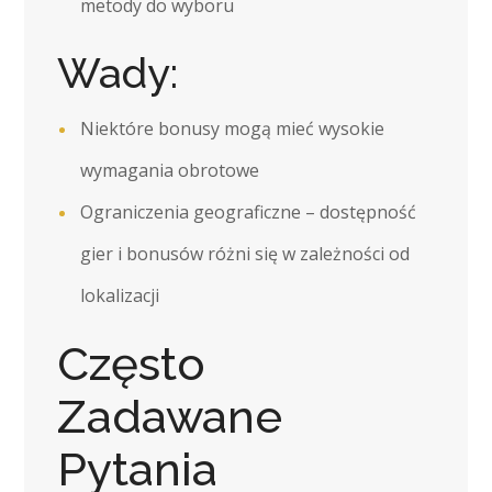
metody do wyboru
Wady:
Niektóre bonusy mogą mieć wysokie
wymagania obrotowe
Ograniczenia geograficzne – dostępność
gier i bonusów różni się w zależności od
lokalizacji
Często
Zadawane
Pytania