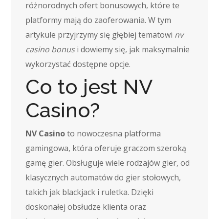
różnorodnych ofert bonusowych, które te
platformy mają do zaoferowania. W tym
artykule przyjrzymy się głębiej tematowi
nv
casino bonus
i dowiemy się, jak maksymalnie
wykorzystać dostępne opcje.
Co to jest NV
Casino?
NV Casino
to nowoczesna platforma
gamingowa, która oferuje graczom szeroką
gamę gier. Obsługuje wiele rodzajów gier, od
klasycznych automatów do gier stołowych,
takich jak blackjack i ruletka. Dzięki
doskonałej obsłudze klienta oraz