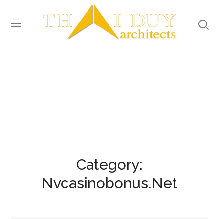
Nvcasinobonus.net
Category:
Nvcasinobonus.net