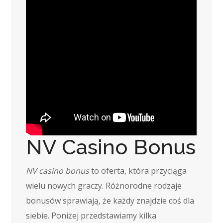
NV Casino Bonus
NV casino bonus
to oferta, która przyciąga
wielu nowych graczy. Różnorodne rodzaje
bonusów sprawiają, że każdy znajdzie coś dla
siebie. Poniżej przedstawiamy kilka