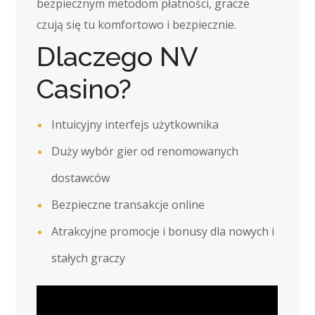
bezpiecznym metodom płatności, gracze
czują się tu komfortowo i bezpiecznie.
Dlaczego NV
Casino?
Intuicyjny interfejs użytkownika
Duży wybór gier od renomowanych
dostawców
Bezpieczne transakcje online
Atrakcyjne promocje i bonusy dla nowych i
stałych graczy