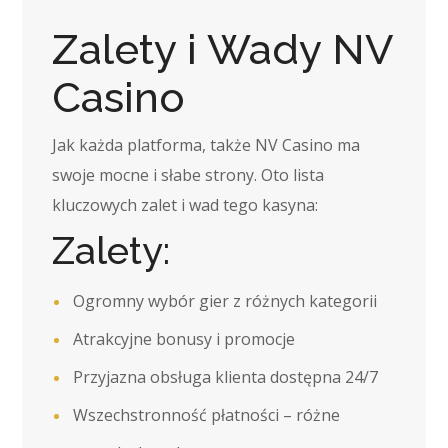
Zalety i Wady NV
Casino
Jak każda platforma, także NV Casino ma
swoje mocne i słabe strony. Oto lista
kluczowych zalet i wad tego kasyna:
Zalety:
Ogromny wybór gier z różnych kategorii
Atrakcyjne bonusy i promocje
Przyjazna obsługa klienta dostępna 24/7
Wszechstronność płatności – różne