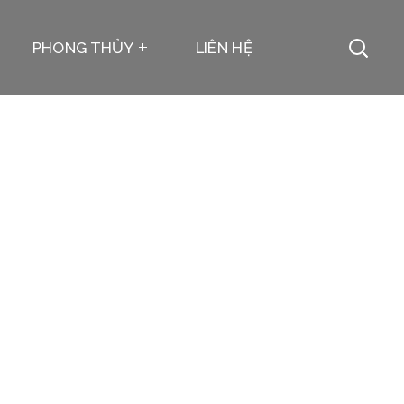
PHONG THỦY
LIÊN HỆ
com