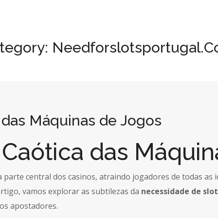
tegory: Needforslotsportugal.
a das Máquinas de Jogos
 Caótica das Máquin
parte central dos casinos, atraindo jogadores de todas as 
rtigo, vamos explorar as subtilezas da
necessidade de slot
os apostadores.