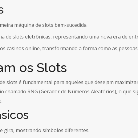
s
rimeira máquina de slots bem-sucedida.
a de slots eletrônicas, representando uma nova era de ent
a os casinos online, transformando a forma como as pessoas
m os Slots
e slots é fundamental para aqueles que desejam maximiza
rio chamado RNG (Gerador de Números Aleatórios), o que sig
o.
sicos
ue gira, mostrando símbolos diferentes.