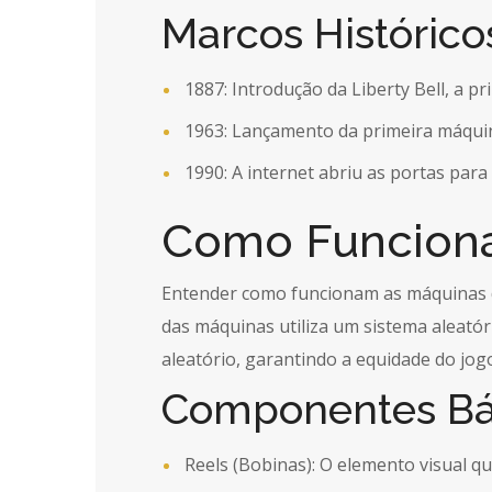
Marcos Histórico
1887: Introdução da Liberty Bell, a p
1963: Lançamento da primeira máquin
1990: A internet abriu as portas par
Como Funciona
Entender como funcionam as máquinas d
das máquinas utiliza um sistema aleató
aleatório, garantindo a equidade do jog
Componentes Bá
Reels (Bobinas): O elemento visual q