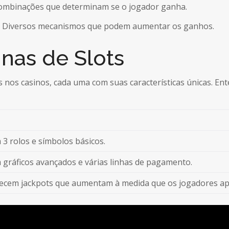
combinações que determinam se o jogador ganha.
: Diversos mecanismos que podem aumentar os ganhos.
nas de Slots
is nos casinos, cada uma com suas características únicas. En
3 rolos e símbolos básicos.
gráficos avançados e várias linhas de pagamento.
recem jackpots que aumentam à medida que os jogadores a