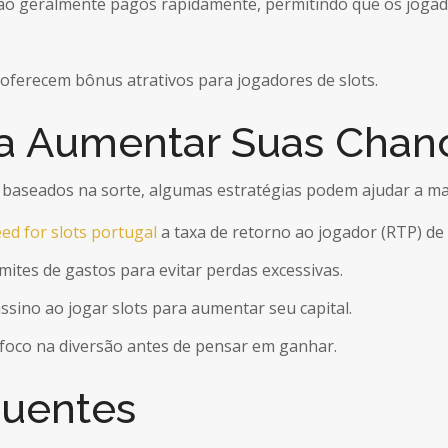
ão geralmente pagos rapidamente, permitindo que os joga
oferecem bônus atrativos para jogadores de slots.
ra Aumentar Suas Chan
baseados na sorte, algumas estratégias podem ajudar a max
ed for slots portugal
a taxa de retorno ao jogador (RTP) de 
mites de gastos para evitar perdas excessivas.
ssino ao jogar slots para aumentar seu capital.
oco na diversão antes de pensar em ganhar.
quentes