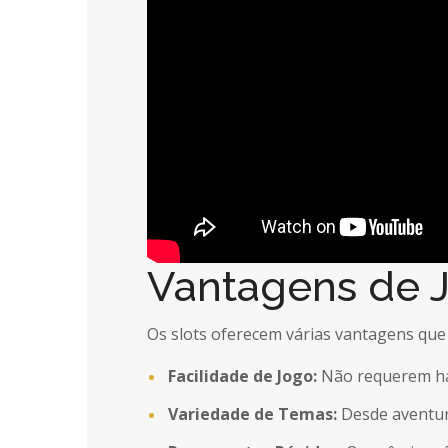
Vantagens de J
Os slots oferecem várias vantagens que 
Facilidade de Jogo:
Não requerem habi
Variedade de Temas:
Desde aventura