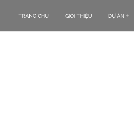
TRANG CHỦ
GIỚI THIỆU
DỰ ÁN
edforslotsportugal.