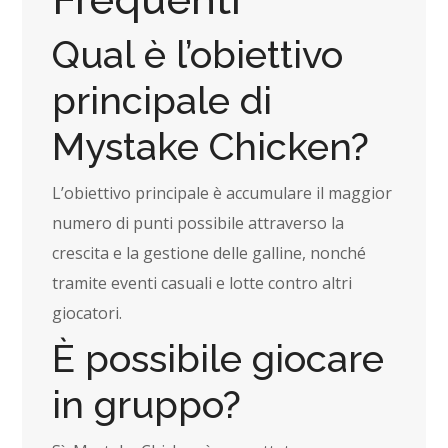
Qual è l’obiettivo
principale di
Mystake Chicken?
L’obiettivo principale è accumulare il maggior
numero di punti possibile attraverso la
crescita e la gestione delle galline, nonché
tramite eventi casuali e lotte contro altri
giocatori.
È possibile giocare
in gruppo?