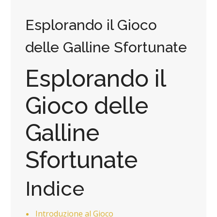
Esplorando il Gioco
delle Galline Sfortunate
Esplorando il
Gioco delle
Galline
Sfortunate
Indice
Introduzione al Gioco