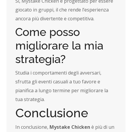
Sì, Mystake Chicken è progettato per essere
giocato in gruppi, il che rende l’esperienza
ancora più divertente e competitiva.
Come posso
migliorare la mia
strategia?
Studia i comportamenti degli avversari,
sfrutta gli eventi casuali a tuo favore e
pianifica a lungo termine per migliorare la
tua strategia.
Conclusione
In conclusione,
Mystake Chicken
è più di un