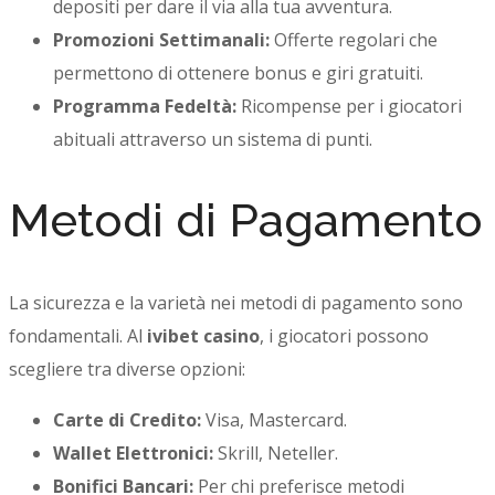
depositi per dare il via alla tua avventura.
Promozioni Settimanali:
Offerte regolari che
permettono di ottenere bonus e giri gratuiti.
Programma Fedeltà:
Ricompense per i giocatori
abituali attraverso un sistema di punti.
Metodi di Pagamento
La sicurezza e la varietà nei metodi di pagamento sono
fondamentali. Al
ivibet casino
, i giocatori possono
scegliere tra diverse opzioni:
Carte di Credito:
Visa, Mastercard.
Wallet Elettronici:
Skrill, Neteller.
Bonifici Bancari:
Per chi preferisce metodi