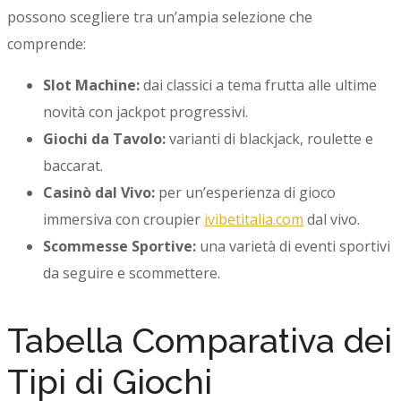
possono scegliere tra un’ampia selezione che
comprende:
Slot Machine:
dai classici a tema frutta alle ultime
novità con jackpot progressivi.
Giochi da Tavolo:
varianti di blackjack, roulette e
baccarat.
Casinò dal Vivo:
per un’esperienza di gioco
immersiva con croupier
ivibetitalia.com
dal vivo.
Scommesse Sportive:
una varietà di eventi sportivi
da seguire e scommettere.
Tabella Comparativa dei
Tipi di Giochi