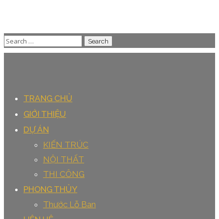
ivibetitalia.com
TRANG CHỦ
GIỚI THIỆU
DỰ ÁN
KIẾN TRÚC
NỘI THẤT
Category: ivibetitalia.com
THI CÔNG
PHONG THỦY
Thước Lỗ Ban
Il Fascino del Gioco