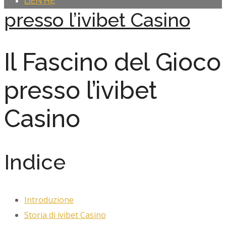
LIÊN HỆ
presso l’ivibet Casino
Il Fascino del Gioco
presso l’ivibet
Casino
Indice
Introduzione
Storia di ivibet Casino