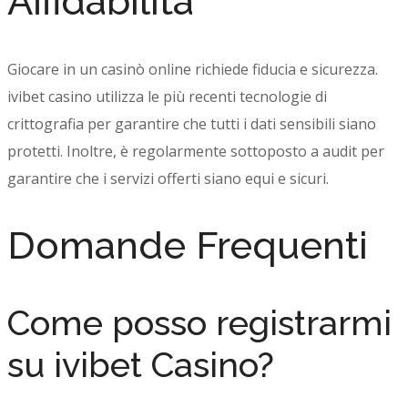
Affidabilità
Giocare in un casinò online richiede fiducia e sicurezza.
ivibet casino utilizza le più recenti tecnologie di
crittografia per garantire che tutti i dati sensibili siano
protetti. Inoltre, è regolarmente sottoposto a audit per
garantire che i servizi offerti siano equi e sicuri.
Domande Frequenti
Come posso registrarmi
su ivibet Casino?