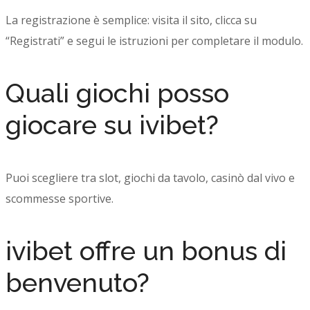
La registrazione è semplice: visita il sito, clicca su
“Registrati” e segui le istruzioni per completare il modulo.
Quali giochi posso
giocare su ivibet?
Puoi scegliere tra slot, giochi da tavolo, casinò dal vivo e
scommesse sportive.
ivibet offre un bonus di
benvenuto?