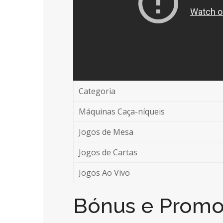
Categoria
Máquinas Caça-níqueis
Jogos de Mesa
Jogos de Cartas
Jogos Ao Vivo
Bónus e Prom