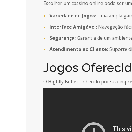
Escolher um cassino online pode ser um
Variedade de Jogos:
Uma ampla gama 
Interface Amigável:
Navegação fácil 
Segurança:
Garantia de um ambiente
Atendimento ao Cliente:
Suporte di
Jogos Ofereci
O Highfly Bet é conhecido por sua impre