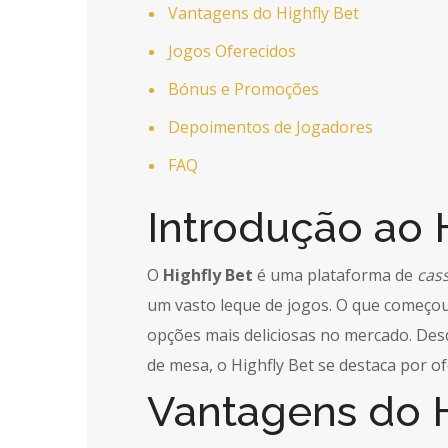
Vantagens do Highfly Bet
Jogos Oferecidos
Bónus e Promoções
Depoimentos de Jogadores
FAQ
Introdução ao 
O
Highfly Bet
é uma plataforma de
cass
um vasto leque de jogos. O que começo
opções mais deliciosas no mercado. De
de mesa, o Highfly Bet se destaca por of
Vantagens do H