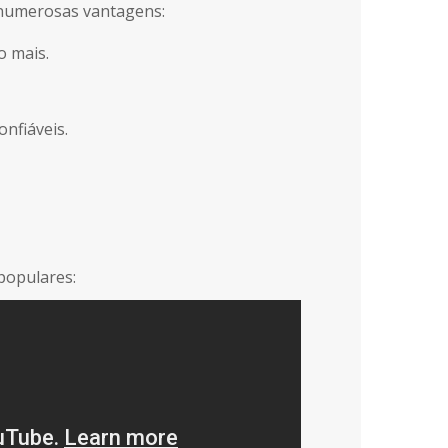
s numerosas vantagens:
o mais.
nfiáveis.
populares: