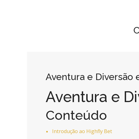
C
Aventura e Diversão 
Aventura e D
Conteúdo
Introdução ao Highfly Bet