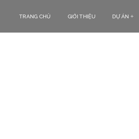
TRANG CHỦ
GIỚI THIỆU
DỰ ÁN
ighflybetportugal.c