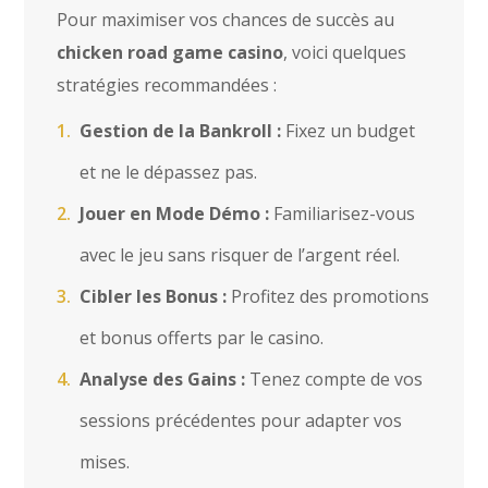
Pour maximiser vos chances de succès au
chicken road game casino
, voici quelques
stratégies recommandées :
Gestion de la Bankroll :
Fixez un budget
et ne le dépassez pas.
Jouer en Mode Démo :
Familiarisez-vous
avec le jeu sans risquer de l’argent réel.
Cibler les Bonus :
Profitez des promotions
et bonus offerts par le casino.
Analyse des Gains :
Tenez compte de vos
sessions précédentes pour adapter vos
mises.