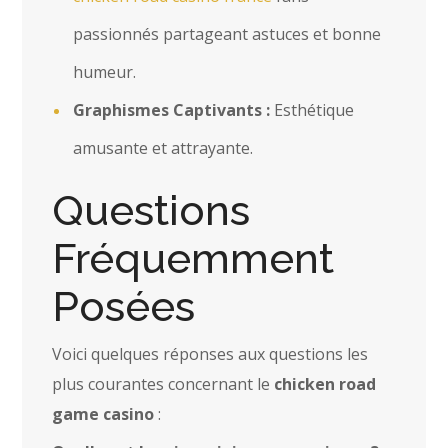
passionnés partageant astuces et bonne
humeur.
Graphismes Captivants :
Esthétique
amusante et attrayante.
Questions
Fréquemment
Posées
Voici quelques réponses aux questions les
plus courantes concernant le
chicken road
game casino
: