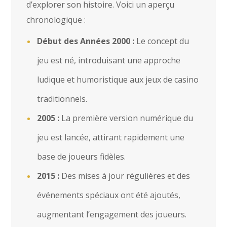
d’explorer son histoire. Voici un aperçu
chronologique :
Début des Années 2000 :
Le concept du
jeu est né, introduisant une approche
ludique et humoristique aux jeux de casino
traditionnels.
2005 :
La première version numérique du
jeu est lancée, attirant rapidement une
base de joueurs fidèles.
2015 :
Des mises à jour régulières et des
événements spéciaux ont été ajoutés,
augmentant l’engagement des joueurs.