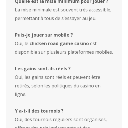
Quelle est la mise minimum pour jouer ?
La mise minimale est souvent très accessible,
permettant à tous de s’essayer au jeu.
Puis-je jouer sur mobile ?
Oui, le
chicken road game casino
est
disponible sur plusieurs plateformes mobiles.
Les gains sont-ils réels ?
Oui, les gains sont réels et peuvent être
retirés, selon les politiques du casino en
ligne.
Y a-t-il des tournois ?
Oui, des tournois réguliers sont organisés,