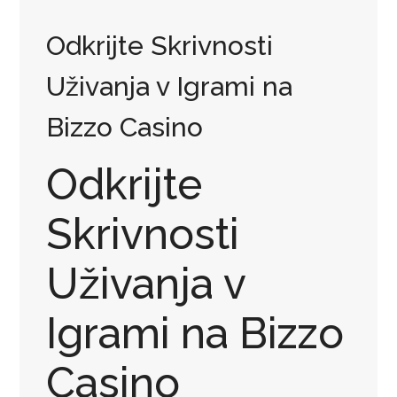
Odkrijte Skrivnosti
Uživanja v Igrami na
Bizzo Casino
Odkrijte
Skrivnosti
Uživanja v
Igrami na Bizzo
Casino